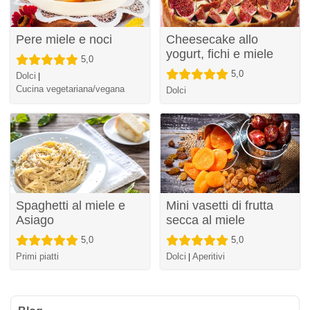
Pere miele e noci
Cheesecake allo
yogurt, fichi e miele
5,0
5,0
Dolci
|
Cucina vegetariana/vegana
Dolci
Spaghetti al miele e
Mini vasetti di frutta
Asiago
secca al miele
5,0
5,0
Primi piatti
Dolci
Aperitivi
|