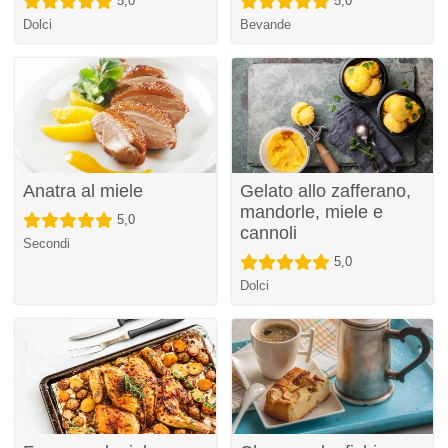
5,0
5,0
Dolci
Bevande
Anatra al miele
Gelato allo zafferano,
mandorle, miele e
5,0
cannoli
Secondi
5,0
Dolci