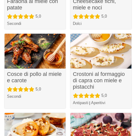
Faraona al miele con
Cheesecake fichi,
patate
miele e noci
5,0
5,0
Secondi
Dolci
Cosce di pollo al miele
Crostoni al formaggio
e carote
di capra con miele e
pistacchi
5,0
5,0
Secondi
Antipasti
Aperitivi
|