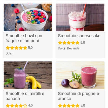
Smoothie bowl con
Smoothie cheesecake
fragole e lamponi
5,0
5,0
Dolci
Bevande
|
Dolci
Smoothie di mirtilli e
Smoothie di prugne e
banana
arance
4,0
5,0