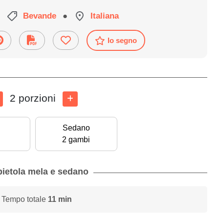
Bevande
●
Italiana
Io segno
2 porzioni
Sedano
2 gambi
bietola mela e sedano
 Tempo totale
11 min