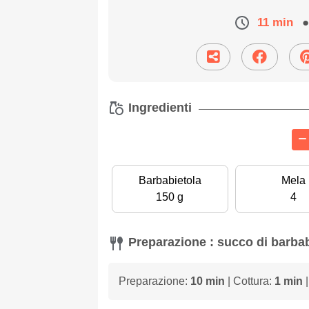
11 min
●
Ingredienti
Barbabietola
Mela
150 g
4
Preparazione : succo di barba
Preparazione:
10 min
| Cottura:
1 min
|