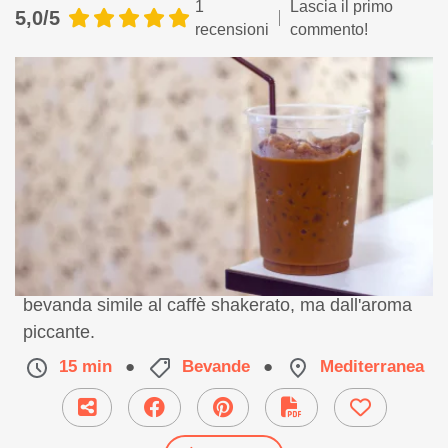
1
Lascia il primo
5,0/5
recensioni
commento!
Un’ idea golosa per ritrovare la carica. Una
bevanda simile al caffè shakerato, ma dall'aroma
piccante.
15 min
●
Bevande
●
Mediterranea