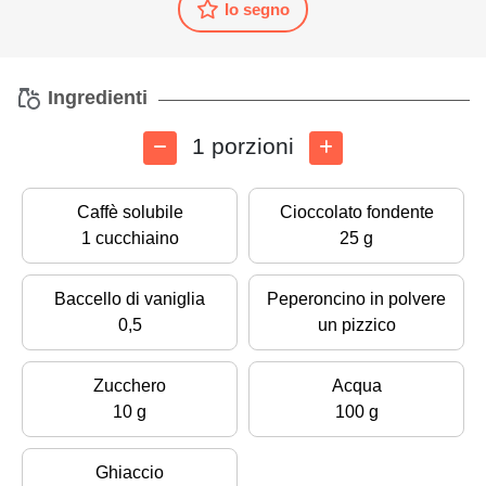
Io segno
Ingredienti
1 porzioni
Caffè solubile
Cioccolato fondente
1 cucchiaino
25 g
Baccello di vaniglia
Peperoncino in polvere
0,5
un pizzico
Zucchero
Acqua
10 g
100 g
Ghiaccio