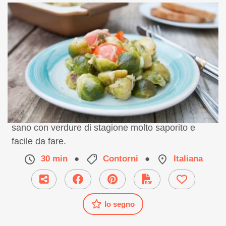
Ricetta facile di cavoletti di Bruxelles. Un contorno
sano con verdure di stagione molto saporito e
facile da fare.
30 min
●
Contorni
●
Italiana
Io segno