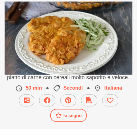
Ricetta facile di pollo ai corn flakes. Un secondo
piatto di carne con cereali molto saporito e veloce.
50 min
●
Secondi
●
Italiana
Io segno