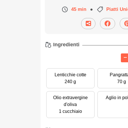
45 min
●
Piatti Un
Ingredienti
Lenticchie cotte
Pangratt
240 g
70 g
Olio extravergine
Aglio in po
d'oliva
1 cucchiaio