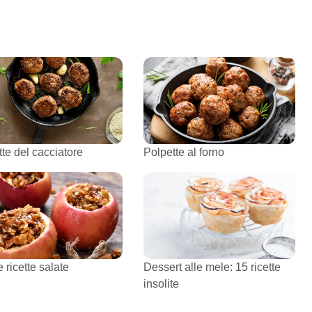
te del cacciatore
Polpette al forno
 ricette salate
Dessert alle mele: 15 ricette
insolite