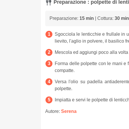
Preparazione : polpette di len
Preparazione:
15 min
| Cottura:
30 min
Sgocciola le lenticchie e frullale in 
lievito, l'aglio in polvere, il basilico f
Mescola ed aggiungi poco alla volta i
Forma delle polpette con le mani e fa
compatte.
Versa l'olio su padella antiaderen
polpette.
Impiatta e servi le polpette di lenti
Autore:
Serena