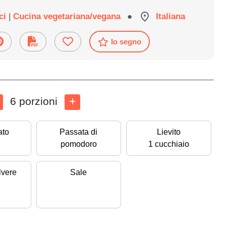
ici
|
Cucina vegetariana/vegana
●
Italiana
Io segno
6 porzioni
ato
Passata di
Lievito
pomodoro
1 cucchiaio
lvere
Sale