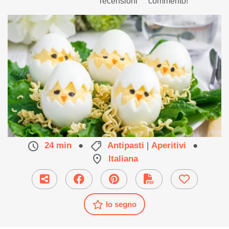
recensioni
commento!
Un'idea simpatica per un antipasto di Pasqua.
24 min
●
Antipasti
|
Aperitivi
●
Italiana
Io segno