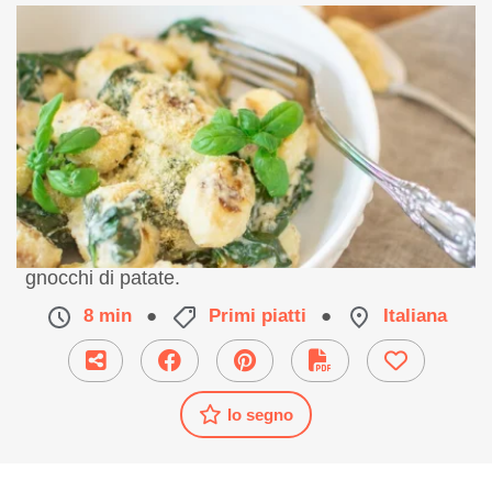
Un primo piatto estivo e profumato a base di
gnocchi di patate.
8 min
●
Primi piatti
●
Italiana
Io segno