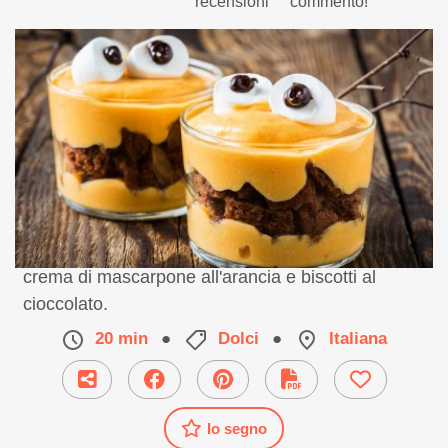
recensioni
commento!
Una ricetta per dei mostri dolci creati con una
crema di mascarpone all'arancia e biscotti al
cioccolato.
20 min
●
Dolci
●
Italiana
Io segno