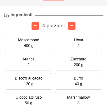
Ingredienti
4 porzioni
Mascarpone
Uova
400 g
4
Arance
Zucchero
2
200 g
Biscotti al cacao
Burro
120 g
40 g
Cioccolato fuso
Marshmallow
50 g
8