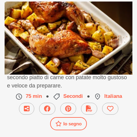
Ricetta facile di pollo al forno con patate. Un
secondo piatto di carne con patate molto gustoso
e veloce da preparare.
75 min
●
Secondi
●
Italiana
Io segno