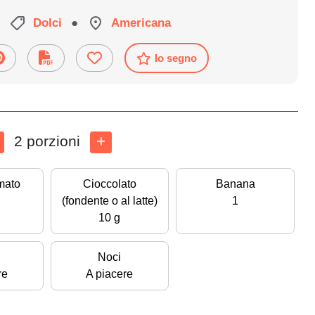
Dolci
●
Americana
Io segno
2 porzioni
mato
Cioccolato
Banana
(fondente o al latte)
1
10 g
Noci
re
A piacere