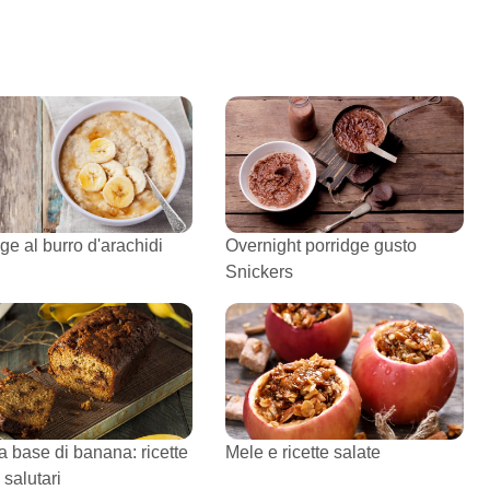
ge al burro d'arachidi
Overnight porridge gusto
Snickers
a base di banana: ricette
Mele e ricette salate
e salutari