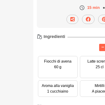
15 min
●
Ingredienti
Fiocchi di avena
Latte scre
60 g
25 cl
Aroma alla vaniglia
Mirtilli
1 cucchiaino
A piace