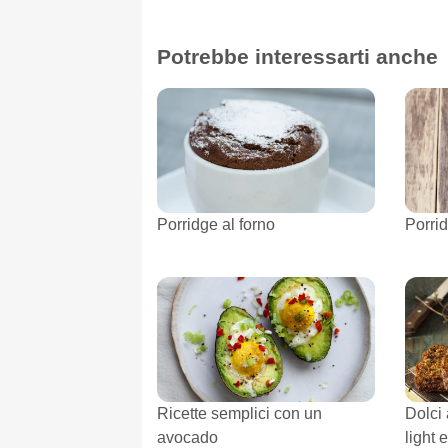
Potrebbe interessarti anche
Porridge al forno
Porrid
Ricette semplici con un
Dolci 
avocado
light 