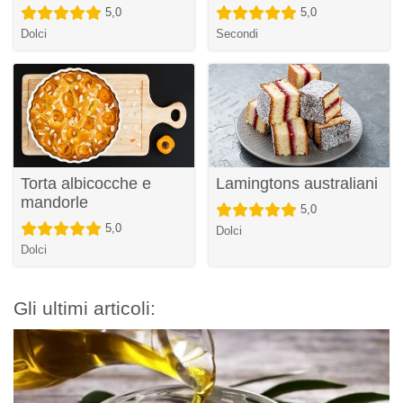
5,0
5,0
Dolci
Secondi
Torta albicocche e
Lamingtons australiani
mandorle
5,0
5,0
Dolci
Dolci
Gli ultimi articoli: