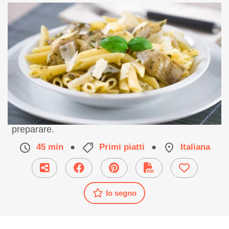
Un piatto leggero, goloso e facilissimo da
preparare.
45 min
●
Primi piatti
●
Italiana
Io segno