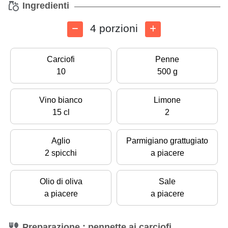
Ingredienti
4 porzioni
Carciofi
Penne
10
500 g
Vino bianco
Limone
15 cl
2
Aglio
Parmigiano grattugiato
2 spicchi
a piacere
Olio di oliva
Sale
a piacere
a piacere
Preparazione : pennette ai carciofi