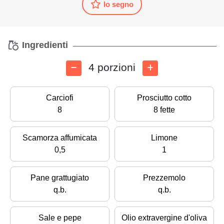
Io segno
Ingredienti
4 porzioni
Carciofi
Prosciutto cotto
8
8 fette
Scamorza affumicata
Limone
0,5
1
Pane grattugiato
Prezzemolo
q.b.
q.b.
Sale e pepe
Olio extravergine d'oliva