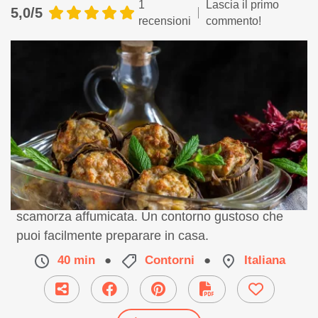
1
Lascia il primo
5,0/5
recensioni
commento!
Ricetta facile di carciofi ripieni con prosciutto e
scamorza affumicata. Un contorno gustoso che
puoi facilmente preparare in casa.
40 min
●
Contorni
●
Italiana