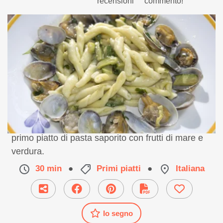
recensioni
commento!
Ricetta facile di trofie con vongole e zucchine. Un
primo piatto di pasta saporito con frutti di mare e
verdura.
30 min
●
Primi piatti
●
Italiana
Io segno