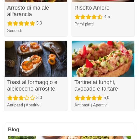
Arrosto di maiale
Risotto Amore
all'arancia
4,5
5,0
Primi piatti
Secondi
Toast al formaggio e
Tartine ai funghi,
albicocche arrostite
avocado e tartare
3,0
5,0
Antipasti
Aperitivi
Antipasti
Aperitivi
|
|
Blog