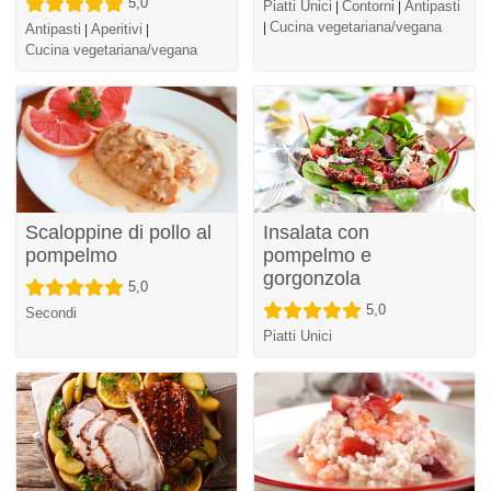
5,0
Piatti Unici
Contorni
Antipasti
|
|
Cucina vegetariana/vegana
|
Antipasti
Aperitivi
|
|
Cucina vegetariana/vegana
Scaloppine di pollo al
Insalata con
pompelmo
pompelmo e
gorgonzola
5,0
5,0
Secondi
Piatti Unici