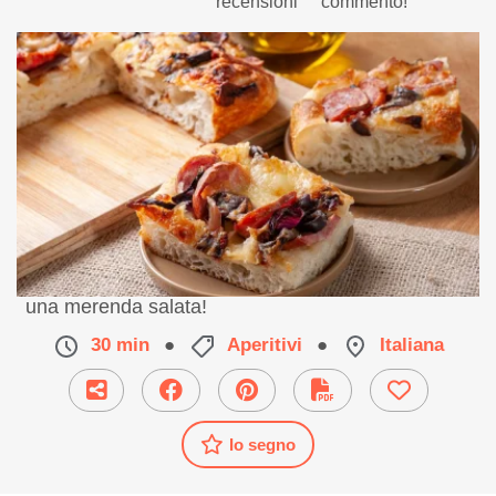
recensioni
commento!
Una focaccia perfetta per un aperitivo goloso o
una merenda salata!
30 min
●
Aperitivi
●
Italiana
Io segno