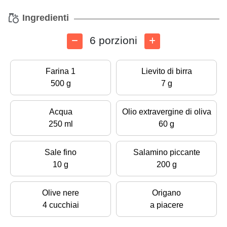
Ingredienti
6 porzioni
Farina 1
Lievito di birra
500 g
7 g
Acqua
Olio extravergine di oliva
250 ml
60 g
Sale fino
Salamino piccante
10 g
200 g
Olive nere
Origano
4 cucchiai
a piacere